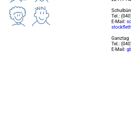
Schulbür
Tel.: (04
E-Mail:
sc
stockfle
Ganztag
Tel.: (0
E-Mail:
g
I