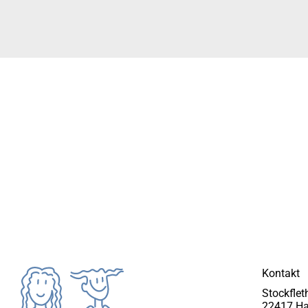
Kontakt
Stockfle
22417 H