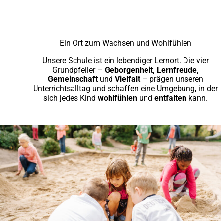
Ein Ort zum Wachsen und Wohlfühlen
Unsere Schule ist ein lebendiger Lernort. Die vier
Grundpfeiler –
Geborgenheit, Lernfreude,
Gemeinschaft
und
Vielfalt
– prägen unseren
Unterrichtsalltag und schaffen eine Umgebung, in der
sich jedes Kind
wohlfühlen
und
entfalten
kann.
Geborgenheit
Wir schaffen Raum für Geborgenheit und emotionale Stabilität.
Wir gestalten unsere Schule als Haus des gemeinsamen
Lebens und Lernens.
Wir arbeiten alle zum Wohle der Kinder zusammen.
Wir schaffen eine lebendige, wertschätzende Atmosphäre
durch die Zusammenarbeit von Schule, Elternhaus und
Kooperationspartnern.
Wir gestalten das großzügige Schulgelände naturnah und
entsprechend den Bedürfnissen der Kinder