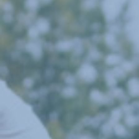
Unser Caterer
Schulleben
Untermenü für zeigen
Ganztag
Für Eltern
Untermenü für zeigen