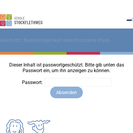
Suche nach:
Geschützt: Bestellmöglichkeit elternfinanzierte iPads
Suche
Startseite
Dieser Inhalt ist passwortgeschützt. Bitte gib unten das
Passwort ein, um ihn anzeigen zu können.
Unsere Schule
Untermenü für zeigen
Passwort:
Schulleben
Untermenü für zeigen
Ganztag
Für Eltern
Untermenü für zeigen
Elternrat
IServ
Bestellmöglichkeit elternfinanzierte iPads