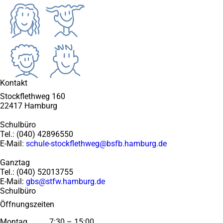
a
2
f
s
m
s
0
ü
t
N
t
2
r
2
o
e
5
d
0
v
l
a
2
e
n
s
5
m
2
n
b
0
e
e
2
u
r
Kontakt
4
e
2
K
0
Stockflethweg 160
l
2
22417 Hamburg
a
5
s
Schulbüro
s
Tel.: (040) 42896550
e
E-Mail:
schule-stockflethweg@bsfb.hamburg.de
n
h
Ganztag
a
Tel.: (040) 52013755
u
E-Mail:
gbs@stfw.hamburg.de
s
Schulbüro
Öffnungszeiten
Montag 7:30 – 15:00