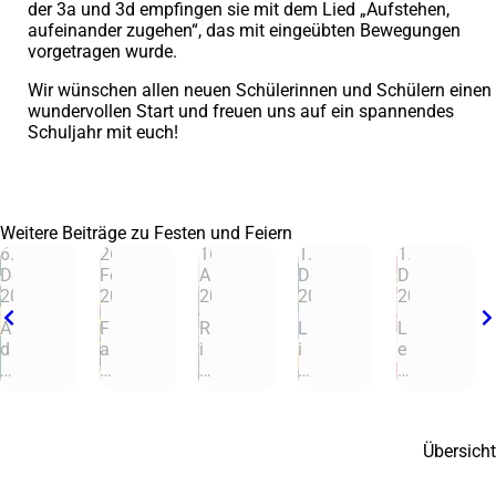
der 3a und 3d empfingen sie mit dem Lied „Aufstehen,
aufeinander zugehen“, das mit eingeübten Bewegungen
vorgetragen wurde.
Wir wünschen allen neuen Schülerinnen und Schülern einen
wundervollen Start und freuen uns auf ein spannendes
Schuljahr mit euch!
Weitere Beiträge zu Festen und Feiern
6.
26.
16.
1.
1.
Dezember
Februar
April
Dezember
Dezember
2024
2025
2025
2025
2025
A
F
R
L
L
d
a
i
i
e
v
s
c
c
s
e
c
h
h
e
© 5
© 6
© 7
© 8
© 9
n
h
tf
t
t
t
i
e
e
a
Übersicht
s
n
s
rf
g
b
g
t
e
i