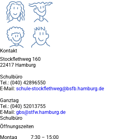
s
0
ü
n
t
t
2
r
g
2
e
5
d
2
0
l
a
0
2
n
s
2
5
2
n
5
0
e
2
u
Kontakt
4
e
K
Stockflethweg 160
l
22417 Hamburg
a
s
Schulbüro
s
Tel.: (040) 42896550
e
E-Mail:
schule-stockflethweg@bsfb.hamburg.de
n
h
Ganztag
a
Tel.: (040) 52013755
u
E-Mail:
gbs@stfw.hamburg.de
s
Schulbüro
Öffnungszeiten
Montag 7:30 – 15:00