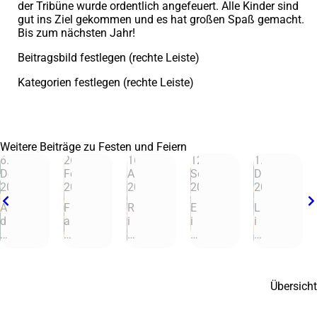
der Tribüne wurde ordentlich angefeuert. Alle Kinder sind
gut ins Ziel gekommen und es hat großen Spaß gemacht.
Bis zum nächsten Jahr!
Beitragsbild festlegen (rechte Leiste)
Kategorien festlegen (rechte Leiste)
Weitere Beiträge zu Festen und Feiern
6.
26.
16.
12.
1.
Dezember
Februar
April
September
Dezember
2024
2025
2025
2025
2025
A
F
R
E
L
d
a
i
i
i
v
s
c
n
c
e
c
h
s
h
© 7
© 8
© 9
© 10
© 11
n
h
tf
c
t
t
i
e
h
e
Übersicht
s
n
s
u
rf
b
g
t
l
e
a
2
f
u
s